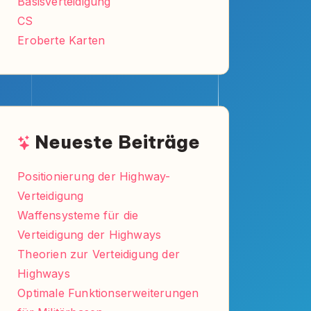
Basisverteidigung
CS
Eroberte Karten
Neueste Beiträge
Positionierung der Highway-
Verteidigung
Waffensysteme für die
Verteidigung der Highways
Theorien zur Verteidigung der
Highways
Optimale Funktionserweiterungen