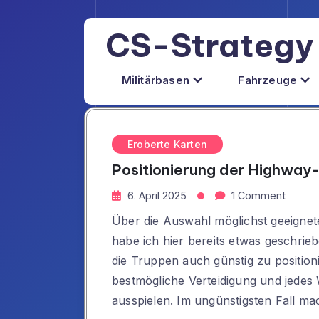
Skip
to
CS-Strategy
content
Militärbasen
Fahrzeuge
Eroberte Karten
Positionierung der Highway
6. April 2025
1 Comment
Über die Auswahl möglichst geeignete
habe ich hier bereits etwas geschrieb
die Truppen auch günstig zu positioni
bestmögliche Verteidigung und jedes
ausspielen. Im ungünstigsten Fall ma