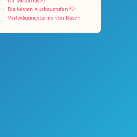
für Militärbasen
Die besten Ausbaustufen für
Verteidigungstürme von Basen