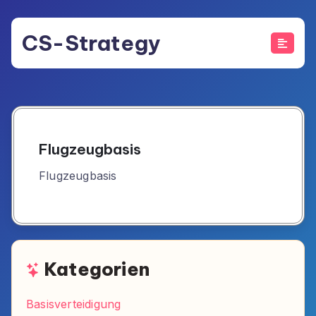
Skip
to
CS-Strategy
content
Flugzeugbasis
Flugzeugbasis
Kategorien
Basisverteidigung