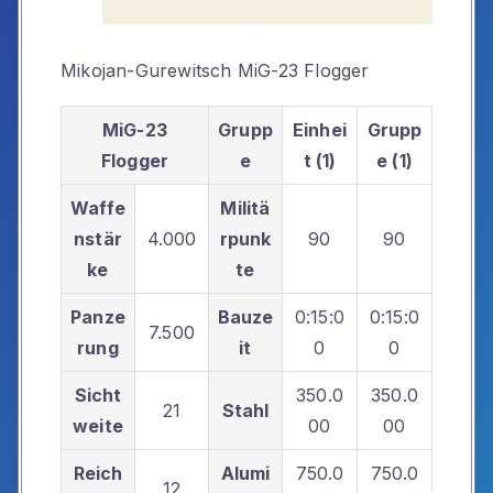
Mikojan-Gurewitsch MiG-23 Flogger
MiG-23
Grupp
Einhei
Grupp
Flogger
e
t (1)
e (1)
Waffe
Militä
nstär
4.000
rpunk
90
90
ke
te
Panze
Bauze
0:15:0
0:15:0
7.500
rung
it
0
0
Sicht
350.0
350.0
21
Stahl
weite
00
00
Reich
Alumi
750.0
750.0
12