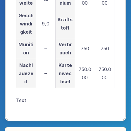
weite
nium
00
00
Gesch
Krafts
windi
9,0
–
–
toff
gkeit
Muniti
Verbr
–
750
750
on
auch
Nachl
Karte
750.0
750.0
adeze
–
nwec
00
00
it
hsel
Text